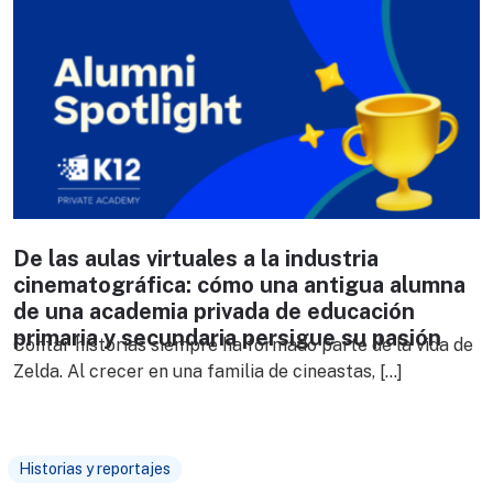
De las aulas virtuales a la industria
cinematográfica: cómo una antigua alumna
de una academia privada de educación
primaria y secundaria persigue su pasión
Contar historias siempre ha formado parte de la vida de
Zelda. Al crecer en una familia de cineastas, […]
Historias y reportajes