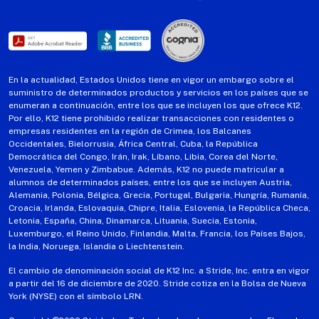
En la actualidad, Estados Unidos tiene en vigor un embargo sobre el
suministro de determinados productos y servicios en los países que se
enumeran a continuación, entre los que se incluyen los que ofrece K12.
Por ello, K12 tiene prohibido realizar transacciones con residentes o
empresas residentes en la región de Crimea, los Balcanes
Occidentales, Bielorrusia, África Central, Cuba, la República
Democrática del Congo, Irán, Irak, Líbano, Libia, Corea del Norte,
Venezuela, Yemen y Zimbabue. Además, K12 no puede matricular a
alumnos de determinados países, entre los que se incluyen Austria,
Alemania, Polonia, Bélgica, Grecia, Portugal, Bulgaria, Hungría, Rumanía,
Croacia, Irlanda, Eslovaquia, Chipre, Italia, Eslovenia, la República Checa,
Letonia, España, China, Dinamarca, Lituania, Suecia, Estonia,
Luxemburgo, el Reino Unido, Finlandia, Malta, Francia, los Países Bajos,
la India, Noruega, Islandia o Liechtenstein.
El cambio de denominación social de K12 Inc. a Stride, Inc. entra en vigor
a partir del 16 de diciembre de 2020. Stride cotiza en la Bolsa de Nueva
York (NYSE) con el símbolo LRN.