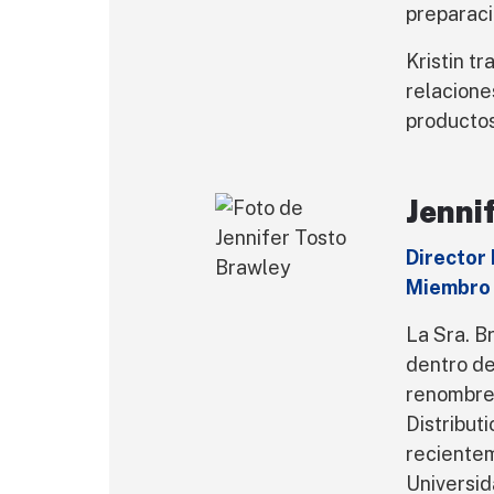
preparaci
Kristin t
relacione
productos
Jenni
Director
Miembro
La Sra. B
dentro de
renombre
Distribut
recientem
Universid