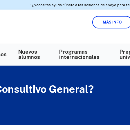
• ¿Necesitas ayuda? Únete a las sesiones de apoyo para familias inscr
MÁS INFO
Buscar en https://k12privateacademy.com/
BUSCAR
Nuevos
Programas
Pre
cos
alumnos
internacionales
univ
Consultivo General?