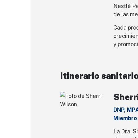
Nestlé Pe
de las me
Cada prod
crecimien
y promoci
Itinerario sanitari
Sherr
DNP, MPA
Miembro
La Dra. S