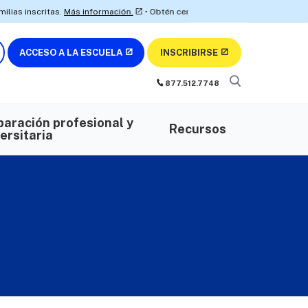
itas.
Más información.
• Obtén certificaciones de AWS con nuestros itinera
ACCESO A LA ESCUELA
INSCRIBIRSE
877.512.7748
paración profesional y
Recursos
ersitaria