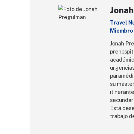
Jonah
Travel N
Miembro
Jonah Pre
prehospit
académica
urgencias
paramédic
su máster
itinerant
secundari
Está dese
trabajo d